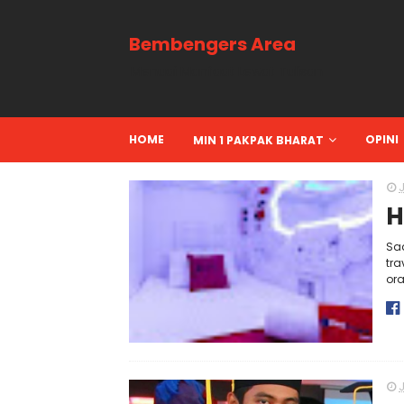
Bembengers Area
Menuai Manfaat Lewat Tulisan
HOME
OPINI
MIN 1 PAKPAK BHARAT
H
Saa
tra
ora