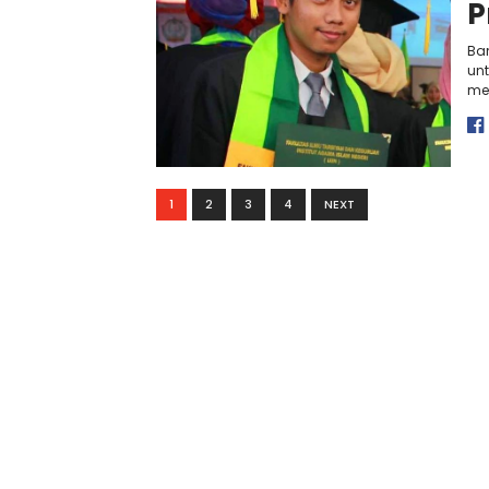
P
Ba
unt
men
1
2
3
4
NEXT