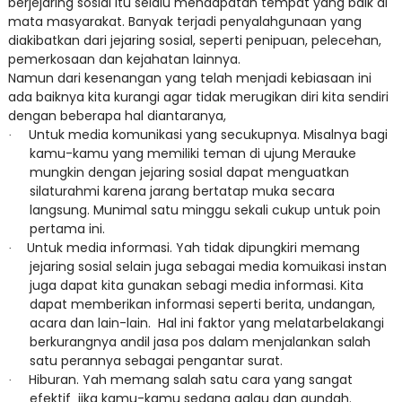
berjejaring sosial itu selalu mendapatan tempat yang baik di
mata masyarakat. Banyak terjadi penyalahgunaan yang
diakibatkan dari jejaring sosial, seperti penipuan, pelecehan,
pemerkosaan dan kejahatan lainnya.
Namun dari kesenangan yang telah menjadi kebiasaan ini
ada baiknya kita kurangi agar tidak merugikan diri kita sendiri
dengan beberapa hal diantaranya,
Untuk media komunikasi yang secukupnya. Misalnya bagi
·
kamu-kamu yang memiliki teman di ujung Merauke
mungkin dengan jejaring sosial dapat menguatkan
silaturahmi karena jarang bertatap muka secara
langsung. Munimal satu minggu sekali cukup untuk poin
pertama ini.
Untuk media informasi. Yah tidak dipungkiri memang
·
jejaring sosial selain juga sebagai media komuikasi instan
juga dapat kita gunakan sebagi media informasi. Kita
dapat memberikan informasi seperti berita, undangan,
acara dan lain-lain.
Hal ini faktor yang melatarbelakangi
berkurangnya andil jasa pos dalam menjalankan salah
satu perannya sebagai pengantar surat.
Hiburan. Yah memang salah satu cara yang sangat
·
efektif
jika kamu-kamu sedang galau dan gundah.