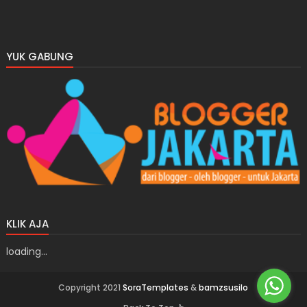
YUK GABUNG
KLIK AJA
loading...
Copyright 2021
SoraTemplates
&
bamzsusilo