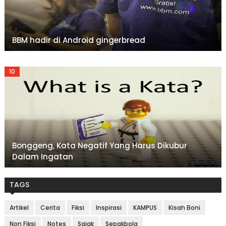
BBM hadir di Android gingerbread
Bonggeng, Kata Negatif Yang Harus Dikubur
Dalam Ingatan
TAGS
Artikel
Cerita
Fiksi
Inspirasi
KAMPUS
Kisah Boni
Non Fiksi
Notes
Sajak
Sepakbola