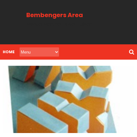
Bembengers Area
Menuai Manfaat Lewat Tulisan
HOME