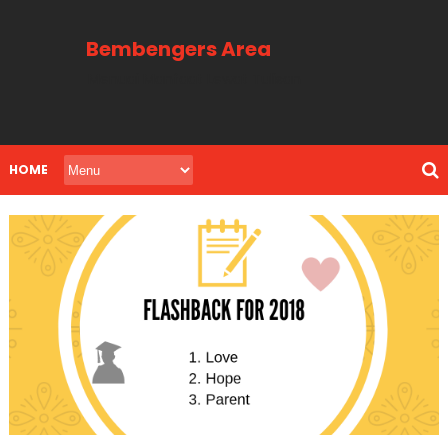
Bembengers Area
Menuai Manfaat Lewat Tulisan
HOME