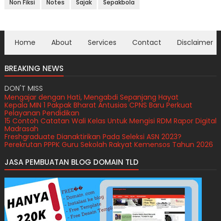
Non Fiksi
Notes
Sajak
Sepakbola
Home
About
Services
Contact
Disclaimer
BREAKING NEWS
DON'T MISS
Mengajar dengan Hati, Mengabdi Sepanjang Hayat
Kepala MIN 1 Pakpak Bharat Antusias CPNS Baru Perkuat
Pelayanan Pendidikan
15 Contoh Catatan Wali Kelas Untuk Mengisi RDM Rapor Digital
Madrasah
Freshgraduate Dianaktirikan Pada Seleksi ASN 2023?
Perekrutan PPPK Guru Sekolah Rakyat Kemensos Tahun 2026
JASA PEMBUATAN BLOG DOMAIN TLD