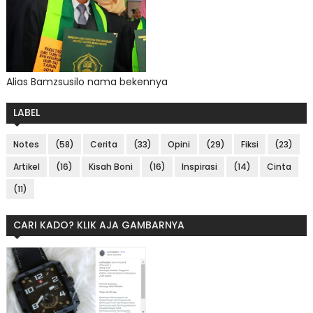
Alias Bamzsusilo nama bekennya
LABEL
Notes
(58)
Cerita
(33)
Opini
(29)
Fiksi
(23)
Artikel
(16)
Kisah Boni
(16)
Inspirasi
(14)
Cinta
(11)
CARI KADO? KLIK AJA GAMBARNYA