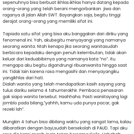
sepenuhnya bisa berbuat ikhlas.ikhlas hanya datang kepada
orang-orang yang telah berani mengorbankan jiwa dan
raganya di jalan Allah SWT. Bayangkan saja, begitu tinggi
derajat orang-orang yang memiliki sifat ini.
Tapiada satu sifat yang bisa aku banggakan dari diriku yang
fenomenal ini. Yah, akubegitu menyayangi yang namanya
seorang wanita. Ntah kenapa jika seorang wanitasudah
berbicara kepadaku dengan penuh kelembutan, tidak akan
keluar dari keduabibirnya yang namanya kata “no”. Itu
mengapa aku begitu digandrungi ribuanwanita hingga saat
ini. Tidak lain karena rasa mengasihi dan menyayangiku
yangikhlas dari hati.
Dialah wanita yang telah mendapatkan kasih sayang yang
tulus dariku selama 4 tahunterakhir. Pembaca penasaran
gak siapa wanita tersebut. Haahhaha. Pasti waniitayang lagi
jomblo pada bilang,”yahhh, kamu uda punya pacar, gak
rezeki lah”.
Mungkin 4 tahun bisa dibilang waktu yang sangat lama, kalau
diibaratkan dengan bayi,sudah bersekolah di PAUD. Tapi aku