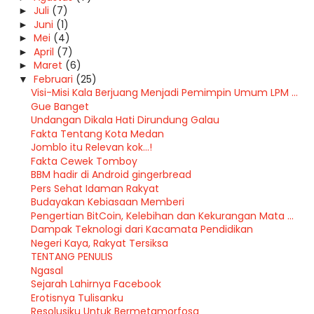
Juli
(7)
►
Juni
(1)
►
Mei
(4)
►
April
(7)
►
Maret
(6)
►
Februari
(25)
▼
Visi-Misi Kala Berjuang Menjadi Pemimpin Umum LPM ...
Gue Banget
Undangan Dikala Hati Dirundung Galau
Fakta Tentang Kota Medan
Jomblo itu Relevan kok...!
Fakta Cewek Tomboy
BBM hadir di Android gingerbread
Pers Sehat Idaman Rakyat
Budayakan Kebiasaan Memberi
Pengertian BitCoin, Kelebihan dan Kekurangan Mata ...
Dampak Teknologi dari Kacamata Pendidikan
Negeri Kaya, Rakyat Tersiksa
TENTANG PENULIS
Ngasal
Sejarah Lahirnya Facebook
Erotisnya Tulisanku
Resolusiku Untuk Bermetamorfosa