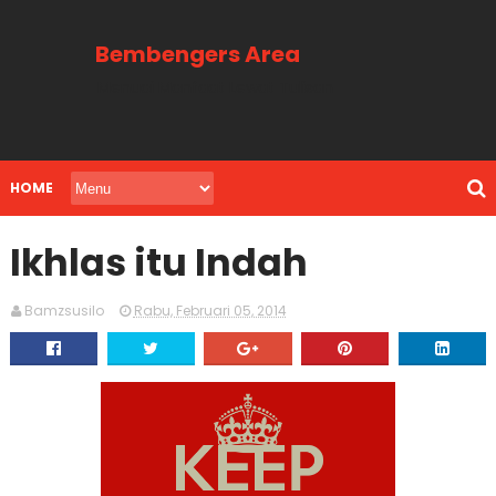
Bembengers Area
Menuai Manfaat Lewat Tulisan
HOME
Ikhlas itu Indah
Bamzsusilo
Rabu, Februari 05, 2014