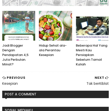
Jadi Blogger
Hidup Sehat ala-
Beberapa Hal Yang
Dengan
ala Perantau
Mesti Kau
Pendapatan 4,5
Kesepian
Persiapkan
Juta Perbulan.
Sebelum Tamat
Minat?
Kuliah
PREVIOUS
NEXT
Kesepian
Tak berKiblat
POST A COMMENT
SOSIAL MEDIAKU