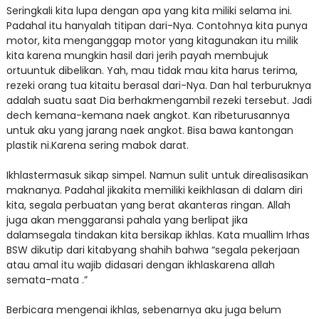
Seringkali kita lupa dengan apa yang kita miliki selama ini.
Padahal itu hanyalah titipan dari-Nya. Contohnya kita punya
motor, kita menganggap motor yang kitagunakan itu milik
kita karena mungkin hasil dari jerih payah membujuk
ortuuntuk dibelikan. Yah, mau tidak mau kita harus terima,
rezeki orang tua kitaitu berasal dari-Nya. Dan hal terburuknya
adalah suatu saat Dia berhakmengambil rezeki tersebut. Jadi
dech kemana-kemana naek angkot. Kan ribeturusannya
untuk aku yang jarang naek angkot. Bisa bawa kantongan
plastik ni.Karena sering mabok darat.
Ikhlastermasuk sikap simpel. Namun sulit untuk direalisasikan
maknanya. Padahal jikakita memiliki keikhlasan di dalam diri
kita, segala perbuatan yang berat akanteras ringan. Allah
juga akan menggaransi pahala yang berlipat jika
dalamsegala tindakan kita bersikap ikhlas. Kata muallim Irhas
BSW dikutip dari kitabyang shahih bahwa “segala pekerjaan
atau amal itu wajib didasari dengan ikhlaskarena allah
semata-mata .”
Berbicara mengenai ikhlas, sebenarnya aku juga belum