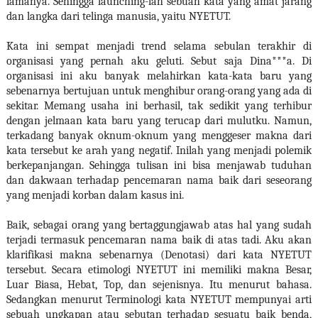
lamanya. Sehingga launching-lah sebuah kata yang amat jarang
dan langka dari telinga manusia, yaitu NYETUT.
Kata ini sempat menjadi trend selama sebulan terakhir di
organisasi yang pernah aku geluti. Sebut saja Dina***a. Di
organisasi ini aku banyak melahirkan kata-kata baru yang
sebenarnya bertujuan untuk menghibur orang-orang yang ada di
sekitar. Memang usaha ini berhasil, tak sedikit yang terhibur
dengan jelmaan kata baru yang terucap dari mulutku. Namun,
terkadang banyak oknum-oknum yang menggeser makna dari
kata tersebut ke arah yang negatif. Inilah yang menjadi polemik
berkepanjangan. Sehingga tulisan ini bisa menjawab tuduhan
dan dakwaan terhadap pencemaran nama baik dari seseorang
yang menjadi korban dalam kasus ini.
Baik, sebagai orang yang bertaggungjawab atas hal yang sudah
terjadi termasuk pencemaran nama baik di atas tadi. Aku akan
klarifikasi makna sebenarnya (Denotasi) dari kata NYETUT
tersebut. Secara etimologi NYETUT ini memiliki makna Besar,
Luar Biasa, Hebat, Top, dan sejenisnya. Itu menurut bahasa.
Sedangkan menurut Terminologi kata NYETUT mempunyai arti
sebuah ungkapan atau sebutan terhadap sesuatu baik benda,