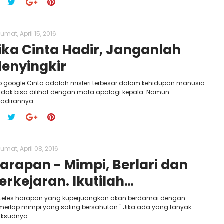
umat, April 15, 2016
ika Cinta Hadir, Janganlah
enyingkir
o:google Cinta adalah misteri terbesar dalam kehidupan manusia.
tidak bisa dilihat dengan mata apalagi kepala. Namun
adirannya...
umat, April 08, 2016
arapan - Mimpi, Berlari dan
erkejaran. Ikutilah…
etetes harapan yang kuperjuangkan akan berdamai dengan
merlap mimpi yang saling bersahutan." Jika ada yang tanyak
ksudnya...