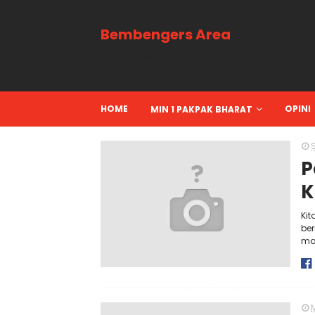
Bembengers Area
Menuai Manfaat Lewat Tulisan
HOME
OPINI
MIN 1 PAKPAK BHARAT
S
P
K
Kit
be
mas
M