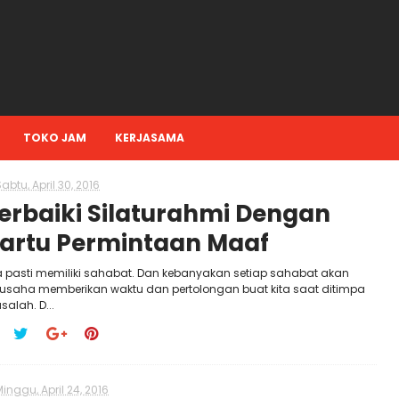
TOKO JAM
KERJASAMA
abtu, April 30, 2016
erbaiki Silaturahmi Dengan
artu Permintaan Maaf
a pasti memiliki sahabat. Dan kebanyakan setiap sahabat akan
rusaha memberikan waktu dan pertolongan buat kita saat ditimpa
alah. D...
inggu, April 24, 2016