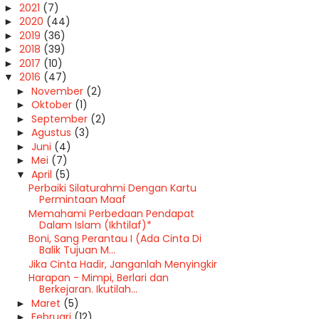
2021
(7)
►
2020
(44)
►
2019
(36)
►
2018
(39)
►
2017
(10)
►
2016
(47)
▼
November
(2)
►
Oktober
(1)
►
September
(2)
►
Agustus
(3)
►
Juni
(4)
►
Mei
(7)
►
April
(5)
▼
Perbaiki Silaturahmi Dengan Kartu
Permintaan Maaf
Memahami Perbedaan Pendapat
Dalam Islam (Ikhtilaf)*
Boni, Sang Perantau I (Ada Cinta Di
Balik Tujuan M...
Jika Cinta Hadir, Janganlah Menyingkir
Harapan - Mimpi, Berlari dan
Berkejaran. Ikutilah…
Maret
(5)
►
Februari
(12)
►