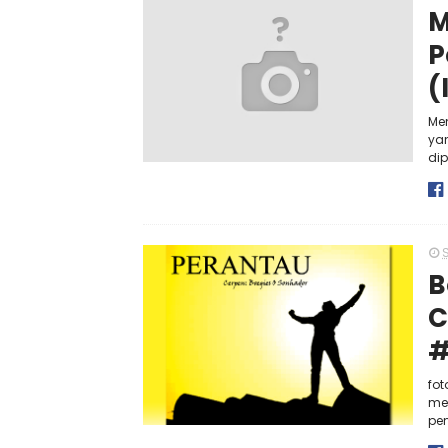
M
P
(
Men
ya
dip
S
B
C
#
fot
me
pen