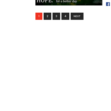
1
2
3
4
NEXT