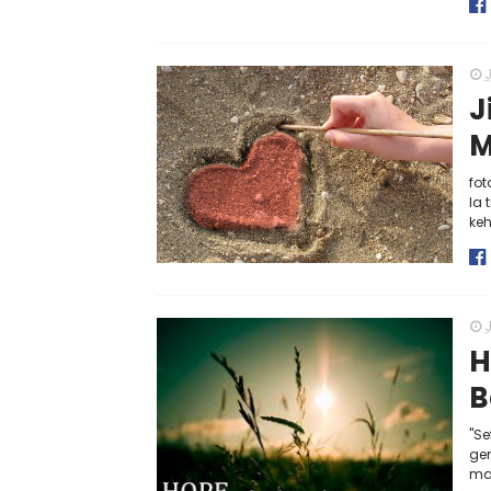
J
J
M
fot
Ia 
keh
J
H
B
"S
ge
ma