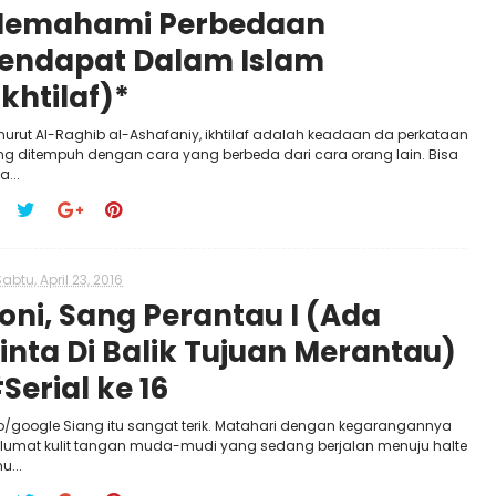
emahami Perbedaan
endapat Dalam Islam
Ikhtilaf)*
urut Al-Raghib al-Ashafaniy, ikhtilaf adalah keadaan da perkataan
ng ditempuh dengan cara yang berbeda dari cara orang lain. Bisa
a...
abtu, April 23, 2016
oni, Sang Perantau I (Ada
inta Di Balik Tujuan Merantau)
Serial ke 16
o/google Siang itu sangat terik. Matahari dengan kegarangannya
lumat kulit tangan muda-mudi yang sedang berjalan menuju halte
u...