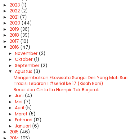
2023
(1)
►
2022
(2)
►
2021
(7)
►
2020
(44)
►
2019
(36)
►
2018
(39)
►
2017
(10)
►
2016
(47)
▼
November
(2)
►
Oktober
(1)
►
September
(2)
►
Agustus
(3)
▼
Mengembalikan Ekowisata Sungai Deli Yang Mati Suri
Tradisi Lebaran I #serial ke 17 (Kisah Boni)
Benci dan Cinta Itu Hampir Tak Berjarak
Juni
(4)
►
Mei
(7)
►
April
(5)
►
Maret
(5)
►
Februari
(12)
►
Januari
(6)
►
2015
(46)
►
2014
(95)
►