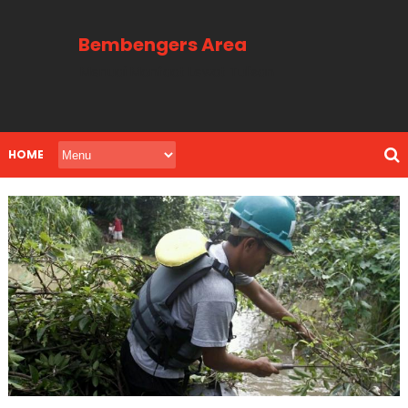
Bembengers Area
Menuai Manfaat Lewat Tulisan
HOME