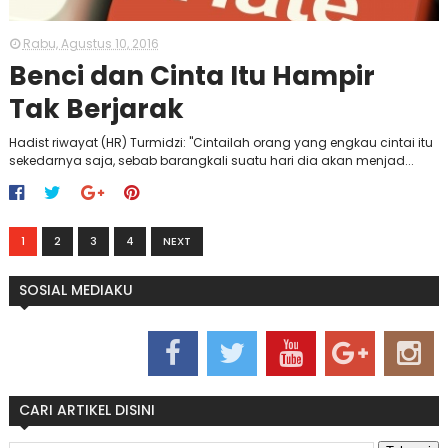
Rabu, Agustus 10, 2016
Benci dan Cinta Itu Hampir
Tak Berjarak
Hadist riwayat (HR) Turmidzi: "Cintailah orang yang engkau cintai itu
sekedarnya saja, sebab barangkali suatu hari dia akan menjad...
1
2
3
4
NEXT
SOSIAL MEDIAKU
CARI ARTIKEL DISINI