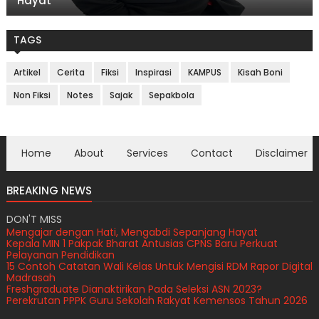
Hayat
TAGS
Artikel
Cerita
Fiksi
Inspirasi
KAMPUS
Kisah Boni
Non Fiksi
Notes
Sajak
Sepakbola
Home
About
Services
Contact
Disclaimer
BREAKING NEWS
DON'T MISS
Mengajar dengan Hati, Mengabdi Sepanjang Hayat
Kepala MIN 1 Pakpak Bharat Antusias CPNS Baru Perkuat
Pelayanan Pendidikan
15 Contoh Catatan Wali Kelas Untuk Mengisi RDM Rapor Digital
Madrasah
Freshgraduate Dianaktirikan Pada Seleksi ASN 2023?
Perekrutan PPPK Guru Sekolah Rakyat Kemensos Tahun 2026