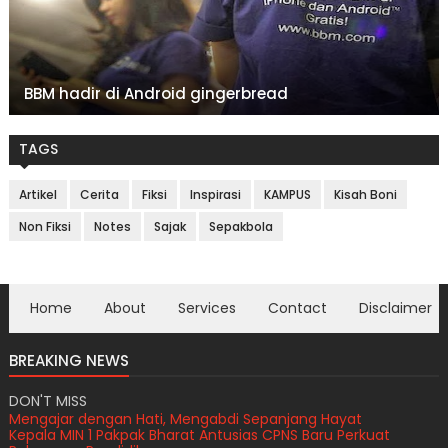
BBM hadir di Android gingerbread
TAGS
Artikel
Cerita
Fiksi
Inspirasi
KAMPUS
Kisah Boni
Non Fiksi
Notes
Sajak
Sepakbola
Home
About
Services
Contact
Disclaimer
BREAKING NEWS
DON'T MISS
Mengajar dengan Hati, Mengabdi Sepanjang Hayat
Kepala MIN 1 Pakpak Bharat Antusias CPNS Baru Perkuat