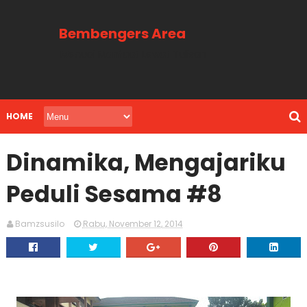
Bembengers Area
Menuai Manfaat Lewat Tulisan
HOME
Dinamika, Mengajariku
Peduli Sesama #8
Bamzsusilo
Rabu, November 12, 2014