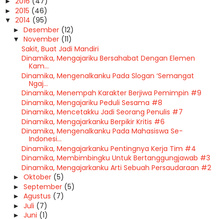
2016
(47)
►
2015
(46)
►
2014
(95)
▼
Desember
(12)
►
November
(11)
▼
Sakit, Buat Jadi Mandiri
Dinamika, Mengajariku Bersahabat Dengan Elemen
Kam...
Dinamika, Mengenalkanku Pada Slogan ‘Semangat
Ngaj...
Dinamika, Menempah Karakter Berjiwa Pemimpin #9
Dinamika, Mengajariku Peduli Sesama #8
Dinamika, Mencetakku Jadi Seorang Penulis #7
Dinamika, Mengajarkanku Berpikir Kritis #6
Dinamika, Mengenalkanku Pada Mahasiswa Se-
Indonesi...
Dinamika, Mengajarkanku Pentingnya Kerja Tim #4
Dinamika, Membimbingku Untuk Bertanggungjawab #3
Dinamika, Mengajarkanku Arti Sebuah Persaudaraan #2
Oktober
(5)
►
September
(5)
►
Agustus
(7)
►
Juli
(7)
►
Juni
(1)
►