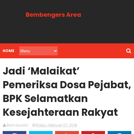
Bembengers Area
Menuai Manfaat Lewat Tulisan
HOME
Jadi ‘Malaikat’
Pemeriksa Dosa Pejabat,
BPK Selamatkan
Kesejahteraan Rakyat
Bamzsusilo
Rabu, Februari 07, 2018