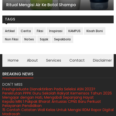
Ritual Mengisi Air Ke Botol Shampo
TAGS
Artikel
Cerita
Fiksi
Inspirasi
KAMPUS
Kisah Boni
Non Fiksi
Notes
Sajak
Sepakbola
Home
About
Services
Contact
Disclaimer
BREAKING NEWS
DON'T MISS
Freshgraduate Dianaktirikan Pada Seleksi ASN 2023?
Perekrutan PPPK Guru Sekolah Rakyat Kemensos Tahun 2026
Mengajar dengan Hati, Mengabdi Sepanjang Hayat
Kepala MIN 1 Pakpak Bharat Antusias CPNS Baru Perkuat
Pelayanan Pendidikan
15 Contoh Catatan Wali Kelas Untuk Mengisi RDM Rapor Digital
Madrasah