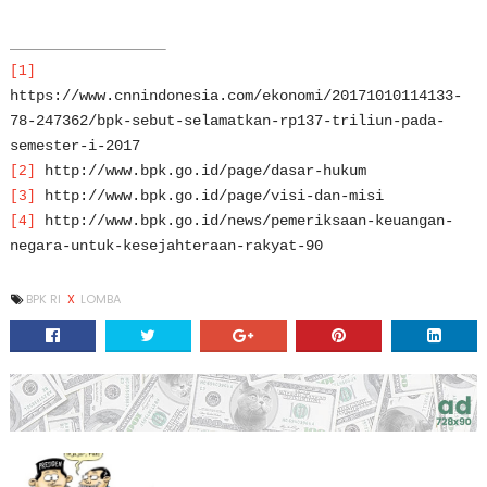
[1]
https://www.cnnindonesia.com/ekonomi/20171010114133-
78-247362/bpk-sebut-selamatkan-rp137-triliun-pada-
semester-i-2017
http://www.bpk.go.id/page/dasar-hukum
[2]
http://www.bpk.go.id/page/visi-dan-misi
[3]
http://www.bpk.go.id/news/pemeriksaan-keuangan-
[4]
negara-untuk-kesejahteraan-rakyat-90
BPK RI
X
LOMBA