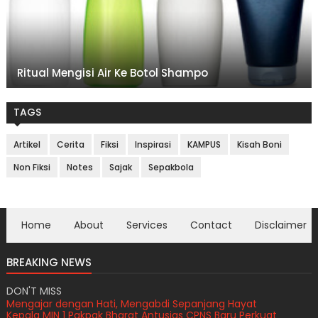
Ritual Mengisi Air Ke Botol Shampo
TAGS
Artikel
Cerita
Fiksi
Inspirasi
KAMPUS
Kisah Boni
Non Fiksi
Notes
Sajak
Sepakbola
Home
About
Services
Contact
Disclaimer
BREAKING NEWS
DON'T MISS
Mengajar dengan Hati, Mengabdi Sepanjang Hayat
Kepala MIN 1 Pakpak Bharat Antusias CPNS Baru Perkuat