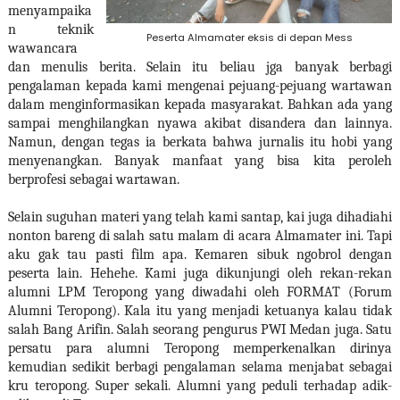
menyampaika
n teknik
Peserta Almamater eksis di depan Mess
wawancara
dan menulis berita. Selain itu beliau jga banyak berbagi
pengalaman kepada kami mengenai pejuang-pejuang wartawan
dalam menginformasikan kepada masyarakat. Bahkan ada yang
sampai menghilangkan nyawa akibat disandera dan lainnya.
Namun, dengan tegas ia berkata bahwa jurnalis itu hobi yang
menyenangkan. Banyak manfaat yang bisa kita peroleh
berprofesi sebagai wartawan.
Selain suguhan materi yang telah kami santap, kai juga dihadiahi
nonton bareng di salah satu malam di acara Almamater ini. Tapi
aku gak tau pasti film apa. Kemaren sibuk ngobrol dengan
peserta lain. Hehehe. Kami juga dikunjungi oleh rekan-rekan
alumni LPM Teropong yang diwadahi oleh FORMAT (Forum
Alumni Teropong). Kala itu yang menjadi ketuanya kalau tidak
salah Bang Arifin. Salah seorang pengurus PWI Medan juga. Satu
persatu para alumni Teropong memperkenalkan dirinya
kemudian sedikit berbagi pengalaman selama menjabat sebagai
kru teropong. Super sekali. Alumni yang peduli terhadap adik-