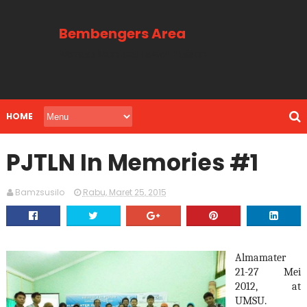
Bembengers Area
Menuai Manfaat Lewat Tulisan
HOME
PJTLN In Memories #1
Bamzsusilo
Rabu, Maret 25, 2015
Almamater
21-27 Mei
2012, at
UMSU.