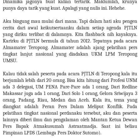
Dinamika jagonya buat kalian tertarik. Maklumlah, krunya
punya daya tarik yang kuat. Apalagi yang nulis ini. Hehehe.
Aku bingung mau mulai dari mana. Tapi dalam hati aku pengen
cerita dari awal keikutsertaanku dalam setiap agenda PJTLN
yang diriku terlibat di dalamnya. Kita flashback nih kayaknya.
Karirku di PJTLN bermula di tahun 2012. Tepatnya pada acara
Almamater Teropong. Almamater adalah ajang pelatihan pers
tingkat lanjut nasional yang diadakan UKM LPM Teropong
UMSU.
Kalau tidak salah peserta pada acara PJTLN di Teropong kala itu
berjumlah lebih dari 20 orang. Bisa kita hitung dari Profesi UNM
ada 3 delegasi, UM PENA Pare-Pare ada 1 orang, Dari Redline
Makassar juga ada 1 orang, Dari Solo 1 orang, Gelora Sriwijaya 3
orang, Padang, Riau, Medan dan Aceh. Kala itu, tema yang
diangkat adalah Peran Pers Dalam Meliput Konflik. Pada
pelatihan tingkat nasional perdanaku tersebut, aku dan peserta
lainnya diberi ilmu dan pengalaman oleh Mantan Ketua Dewan
Pers Bapak Atmakusumah Astraatmadja. Saat ini beliau
Pimpinan LPDS (Lembaga Pers Doktor Sutomo).