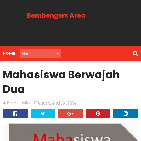
Bembengers Area
Menuai Manfaat Lewat Tulisan
HOME
Mahasiswa Berwajah
Dua
Bamzsusilo
Kamis, April 24, 2014