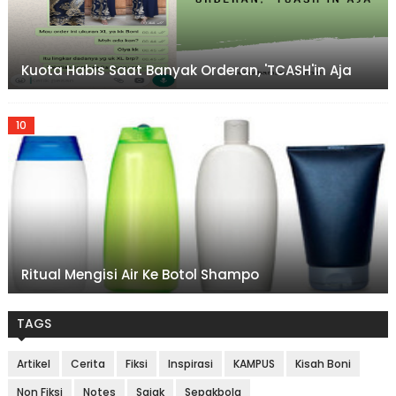
Kuota Habis Saat Banyak Orderan, 'TCASH'in Aja
Ritual Mengisi Air Ke Botol Shampo
TAGS
Artikel
Cerita
Fiksi
Inspirasi
KAMPUS
Kisah Boni
Non Fiksi
Notes
Sajak
Sepakbola