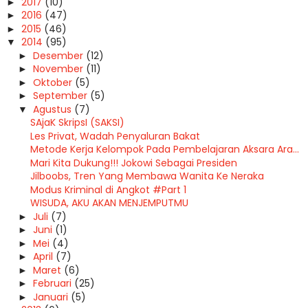
2017
(10)
►
2016
(47)
►
2015
(46)
►
2014
(95)
▼
Desember
(12)
►
November
(11)
►
Oktober
(5)
►
September
(5)
►
Agustus
(7)
▼
SAjaK SkripsI (SAKSI)
Les Privat, Wadah Penyaluran Bakat
Metode Kerja Kelompok Pada Pembelajaran Aksara Ara...
Mari Kita Dukung!!! Jokowi Sebagai Presiden
Jilboobs, Tren Yang Membawa Wanita Ke Neraka
Modus Kriminal di Angkot #Part 1
WISUDA, AKU AKAN MENJEMPUTMU
Juli
(7)
►
Juni
(1)
►
Mei
(4)
►
April
(7)
►
Maret
(6)
►
Februari
(25)
►
Januari
(5)
►