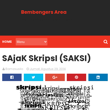
Bembengers Area
Menuai Manfaat Lewat Tulisan
HOME
SAjaK SkripsI (SAKSI)
Bamzsusilo
Jumat, Agustus 29, 2014