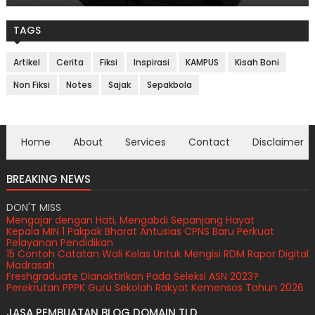
TAGS
Artikel
Cerita
Fiksi
Inspirasi
KAMPUS
Kisah Boni
Non Fiksi
Notes
Sajak
Sepakbola
Home
About
Services
Contact
Disclaimer
BREAKING NEWS
DON'T MISS
Mengajar dengan Hati, Mengabdi Sepanjang Hayat
Kepala MIN 1 Pakpak Bharat Antusias CPNS Baru Perkuat
Pelayanan Pendidikan
15 Contoh Catatan Wali Kelas Untuk Mengisi RDM Rapor Digital
Madrasah
Freshgraduate Dianaktirikan Pada Seleksi ASN 2023?
Perekrutan PPPK Guru Sekolah Rakyat Kemensos Tahun 2026
JASA PEMBUATAN BLOG DOMAIN TLD