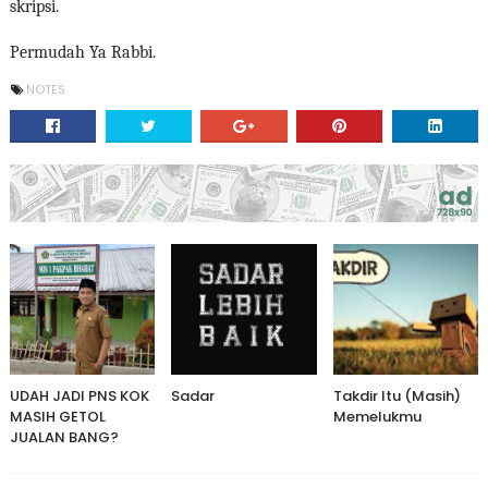
skripsi.
Permudah Ya Rabbi.
NOTES
UDAH JADI PNS KOK
Sadar
Takdir Itu (Masih)
MASIH GETOL
Memelukmu
JUALAN BANG?